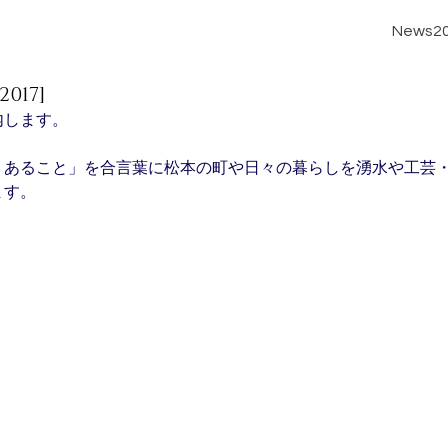
News2
17]
内します。
くあること」を合言葉に松本の町や日々の暮らしを湧水や工芸
ます。