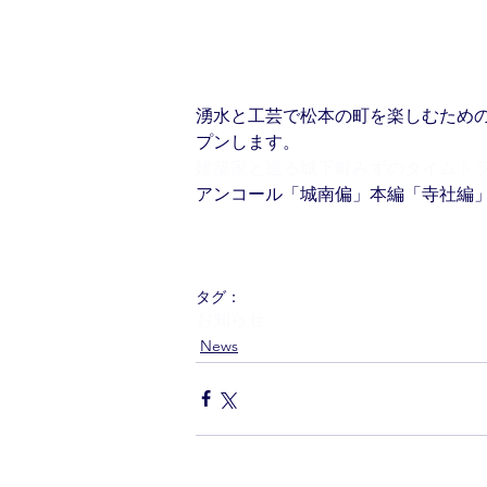
湧水と工芸で松本の町を楽しむため
プンします。
建築家と巡る城下町みずのタイムト
アンコール「城南偏」本編「寺社編
タグ：
お知らせ
News