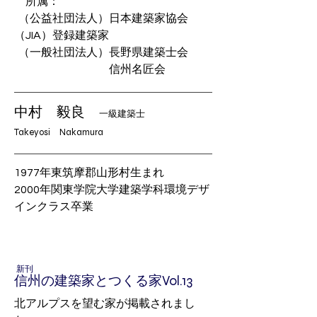
​ 所属：
（公益社団法人）日本建築家協会
（JIA）登録建築家
（一般社団法人）長野県建築士会
信州名匠会
中村 毅良
一級建築士
​Takeyosi Nakamura
1977年東筑摩郡山形村生まれ
2000年関東学院大学建築学科環境デザ
インクラス卒業
新刊
信州の建築家とつくる家Vol.13
北アルプスを望む家が掲載されまし