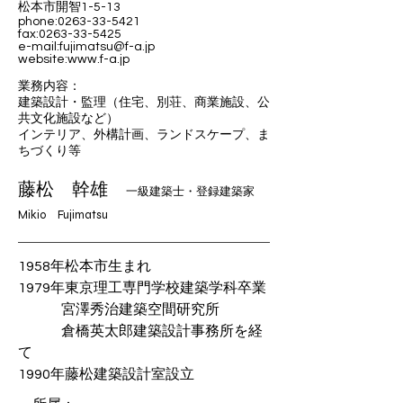
松本市開智1-5-13
phone:
0263-33-5421
fax:0263-33-5425
e-mail:fujimatsu@f-a.jp
website:www.f-a.jp
業務内容：
建築設計・監理（住宅、別荘、商業施設、公
共文化施設など）
インテリア、外構計画、ランドスケープ、ま
ちづくり等
藤松 幹雄
一級建築士・登録建築家
​Mikio Fujimatsu
1958年松本市生まれ
1979年東京理工専門学校建築学科卒業
宮澤秀治建築空間研究所
倉橋英太郎建築設計事務所を経
て
1990年藤松建築設計室設立