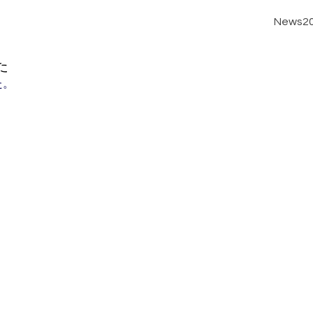
News2
た
た。