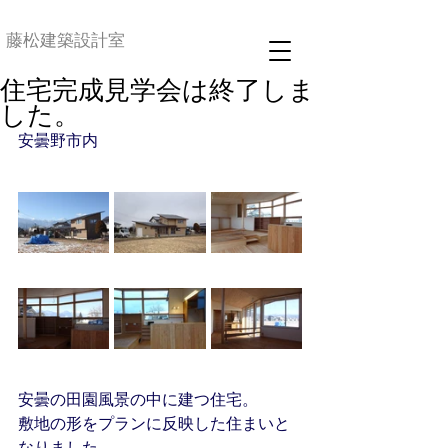
藤松建築設計室
住宅完成見学会は終了しま
した。
安曇野市内
安曇の田園風景の中に建つ住宅。
敷地の形をプランに反映した住まいと
なりました。